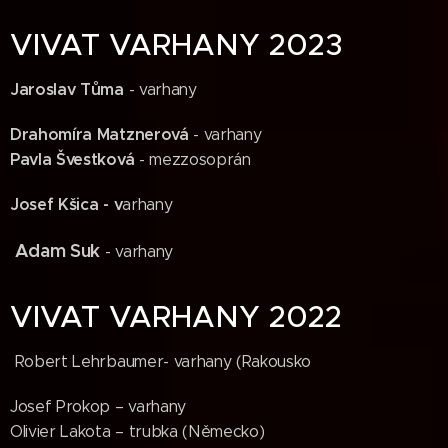
VIVAT VARHANY 2023
Jaroslav Tůma
- varhany
Drahomíra Matznerová
- varhany
Pavla Švestková
- mezzosoprán
Josef Kšica - v
arhany
Adam Suk
- varhany
VIVAT VARHANY 2022
Robert Lehrbaumer- varhany (Rakousko
Josef Prokop – varhany
Olivier Lakota – trubka (Německo)