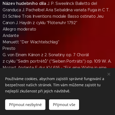
Název hudebního díla
J. P. Sweelinck Balletto del
Granduca J. Pachelbel Aria Sebaldina variata Fuga in C T.
D.l Schlee Trois Inventions modale Basso ostinato Jeu
Canon J. Haydn z cyklu "Flötenuhr 1792"
Allegro moderato
Andante
Menuett "Der Wachtelschlag"
Presto
G. von Einem Kánon z 2. Sonatiny op. 7 Chorál
z cyklu "Sedm portrétů" ("Sieben Porträts") op. 109 W. A.
Mozart Andante F dur KV 616 - "Für eine Walze in eine
kleine Orgel" J. Takacs Pastýřská (Hirtenstück)
Používáme cookies, abychom zajistili správné fungování a
Toccatina D. Zipoli All'Elevazione
bezpečnost našich stránek. Tím vám můžeme zajistit tu
All'Offertorio
nejlepší zkušenost při jejich návštěvě.
21. 7. 2018 (sobota), kostel
Nanebevzetí Panny Marie -
Přijmout nezbytné
Přijmout vše