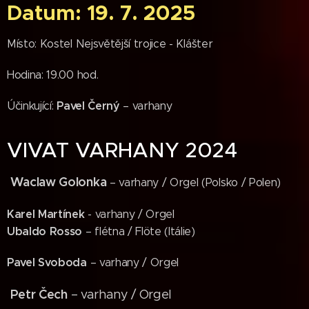
Datum: 19. 7. 2025
Místo: Kostel Nejsvětější trojice - Klášter
Hodina: 19.00 hod.
Pavel Černý
Účinkující:
– varhany
VIVAT VARHANY 2024
Waclaw Golonka
– varhany / Orgel (Polsko / Polen)
Karel Martínek
- varhany / Orgel
Ubaldo Rosso
– flétna / Flöte (Itálie)
Pavel Svoboda
– varhany / Orgel
Petr Čech
– varhany / Orgel