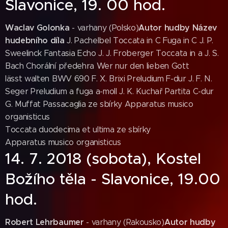
Slavonice, 19. 00 hod.
Waclav Golonka
Autor hudby
Název
- varhany (Polsko)
hudebního díla
J. Pachelbel Toccata in C Fuga in C J. P.
Sweelinck Fantasia Echo J. J. Froberger Toccata in a J. S.
Bach Chorální předehra Wer nur den lieben Gott
lässt walten BWV 690 F. X. Brixi Preludium F-dur J. F. N.
Seger Preludium a fuga a-moll J. K. Kuchař Partita C-dur
G. Muffat Passacaglia ze sbírky Apparatus musico
organisticus
Toccata duodecima et ultima ze sbírky
Apparatus musico organisticus
14. 7. 2018 (sobota), Kostel
Božího těla - Slavonice, 19.00
hod.
Robert Lehrbaumer
Autor hudby
- varhany (Rakousko)