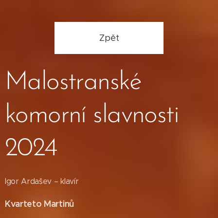
Zpět
Malostranské
komorní slavnosti
2024
Igor Ardašev – klavír
Kvarteto Martinů