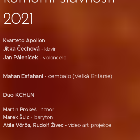
2021
Kvarteto Apollon
Jitka Čechová
- klavír
Jan Páleníček
- violoncello
Mahan Esfahani
- cembalo (Velká Británie)
Duo KCHUN
Martin Prokeš
- tenor
Marek Šulc
- baryton
Atila Vörös, Rudolf Živec
- video art projekce