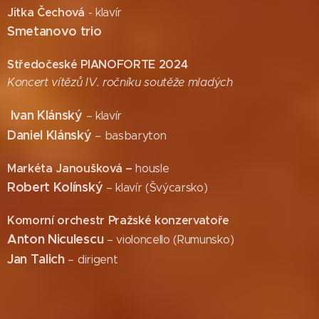
Jitka Čechová
- klavír
Smetanovo trio
Středočeské PIANOFORTE 2024
Koncert vítězů IV. ročníku soutěže mladých
Ivan Klánský
– klavír
Daniel Klánský
– basbaryton
Markéta Janoušková –
housle
Robert Kolínský
– klavír (Švýcarsko)
Komorní orchestr Pražské konzervatoře
Anton Niculescu
– violoncello (Rumunsko)
Jan Talich
– dirigent