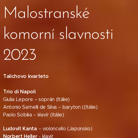
Malostranské
komorní slavnosti
2023
Talichovo kvarteto
Trio di Napoli
Giulia Lepore – soprán (Itálie)
Antonio Sarnelli de Silva – baryton ((Itálie)
Paolo Scibilia – klavír (Itálie)
Ludovít Kanta
– violoncello (Japonsko)
Norbert Heller
- klavír