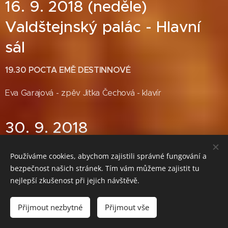
16. 9. 2018 (neděle)
Valdštejnský palác - Hlavní
sál
19.30 POCTA EMĚ DESTINNOVÉ
Eva Garajová - zpěv Jitka Čechová - klavír
30. 9. 2018
(neděle)Valdštejnský palác -
Používáme cookies, abychom zajistili správné fungování a
Hlavní sál
bezpečnost našich stránek. Tím vám můžeme zajistit tu
nejlepší zkušenost při jejich návštěvě.
19.30 POCTA JANU KUBELÍKOVI (1880 - 1940)
Přijmout nezbytné
Přijmout vše
Petr Nouzovský -
violoncello Miroslav Sekera - klavír