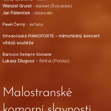
Wenzel Grund
– klarinet (Švýcarsko)
Jan Páleníček
- violoncello
Pavel Černý
- varhany
mimořádný koncert
Středočeské PIANOFORTE –
vítězů soutěže
Barocco Sempre Giovane
Lukasz Dlugosz
– flétna (Polsko)
Malostranské
komorní slavnosti