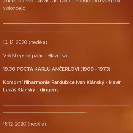
Jitka Čechová - klavír Jan Talich - housle Jan Páleníček -
violoncello
____________________________________________
_____________________________
13. 12. 2020 (neděle)
Valdštejnský palác - Hlavní sál
19.30 POCTA KARLU ANČERLOVI (1909 - 1973)
Komorní filharmonie Pardubice Ivan Klánský - klavír
Lukáš Klánský - dirigent
____________________________________________
_____________________________
16.12. 2020 (neděle)