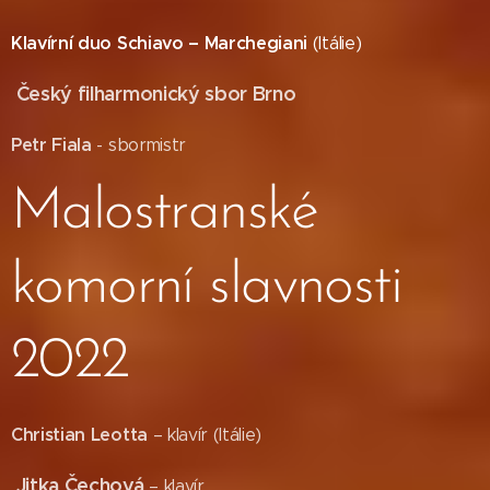
Klavírní duo Schiavo – Marchegiani
(Itálie)
Český filharmonický sbor Brno
Petr Fiala
- sbormistr
Malostranské
komorní slavnosti
2022
Christian Leotta
– klavír (Itálie)
Jitka Čechová
– klavír