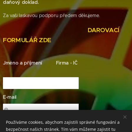
daňový doklad.
Za vaši laskavou podporu předem děkujeme.
DAROVACÍ
FORMULÁŘ ZDE
Jméno a příjmení Firma - IČ
E-mail
Používáme cookies, abychom zajistili správné fungování a
Adresa
bezpečnost našich stránek. Tím vám můžeme zajistit tu
Tel. Výše daru [CZK]