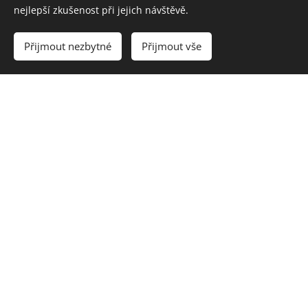
nejlepší zkušenost při jejich návštěvě.
Poznámky
Přijmout nezbytné
Přijmout vše
Odeslat
Zpět