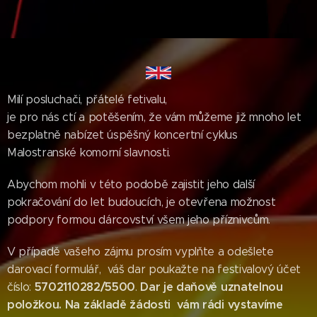
Milí posluchači, přátelé fetivalu,
je pro nás ctí a potěšením, že vám můžeme již mnoho let
bezplatně nabízet úspěšný koncertní cyklus
Malostranské komorní slavnosti.
Abychom mohli v této podobě zajistit jeho další
pokračování do let budoucích, je otevřena možnost
podpory formou dárcovství všem jeho příznivcům.
V případě vašeho zájmu prosím vyplňte a odešlete
darovací formulář, váš dar poukažte na festivalový účet
5702110282/5500
Dar je daňově uznatelnou
číslo:
.
položkou. Na základě žádosti vám rádi vystavíme