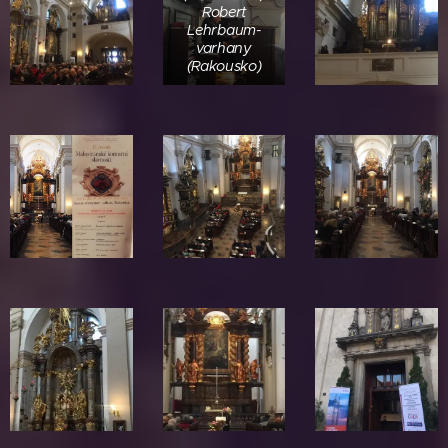
Robert
Lehrbaum-
varhany
(Rakousko)