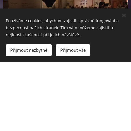
Používáme cookies, abychom zajistili správné fungování a
bezpečnost našich stránek. Tím vám můžeme zajistit tu
nejlepší zkušenost při jejich návštěvě.
Přijmout nezbytné
Přijmout vše