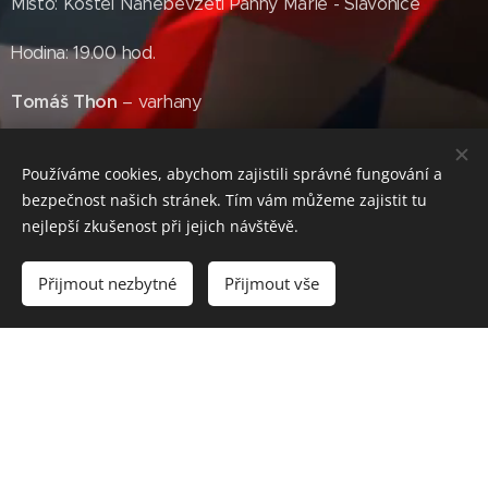
Místo: Kostel Nanebevzetí Panny Marie - Slavonice
Hodina: 19.00 hod.
Tomáš Thon
– varhany
Datum: 18. 7. 2026
Používáme cookies, abychom zajistili správné fungování a
bezpečnost našich stránek. Tím vám můžeme zajistit tu
Místo: Kostel Nejsvětější trojice - Klášter
nejlepší zkušenost při jejich návštěvě.
Hodina: 19.00 hod.
Přijmout nezbytné
Přijmout vše
Eva Bublová
– varhany
Datum: 22. 7. 2026
Místo: Kostel Nanebevzetí Panny Marie - Staré Město
pod Landštejnem