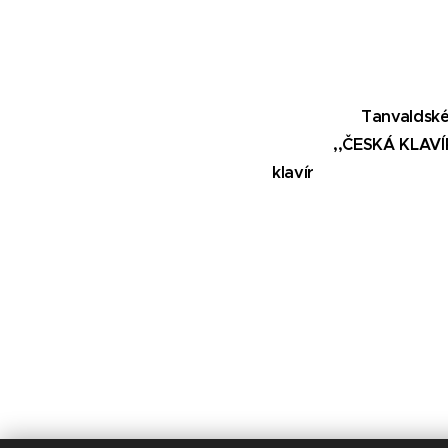
Tanvaldské hud
,,ČESKÁ KLA
klavír