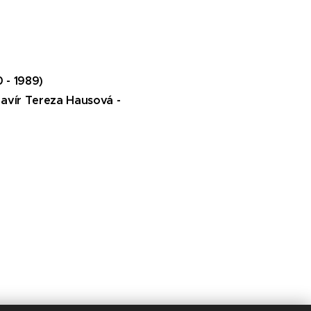
É (1930 - 1989)
lavír Tereza Hausová -