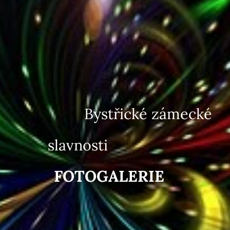
By
střické zámecké
slavnosti
FOTOGALERIE