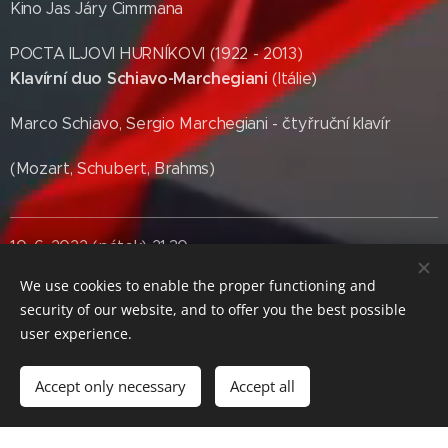
Kino Jas Járy Cimrmana
POCTA ILJOVI HURNÍKOVI (1922 - 2013)
Klavírní duo Schiavo-Marchegiani
(Itálie)
Marco Schiavo, Sergio Marchegiani - čtyřruční klavír
(Mozart, Schubert, Brahms)
10. 6. 2022 (pátek) 21.30
We use cookies to enable the proper functioning and
Kostel sv. Františka z Assisi
security of our website, and to offer you the best possible
user experience.
NOC KOSTELŮ
Accept only necessary
Accept all
POCTA LADISLAVU VACHULKOVI (1910 - 1986)
BOŽSKÁ KOMEDIE